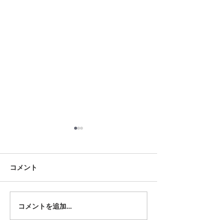
8月18日 岡崎市
8月12日 大府市
夏用ふとんレンタルご予約い
夏用ふとんレンタ
ただきました。ありがとうご
ただきました。あ
コメント
ざいます。愛知ふとんレンタ
ざいます。愛知ふ
ル ねむりや
ル ねむりや
コメントを追加…