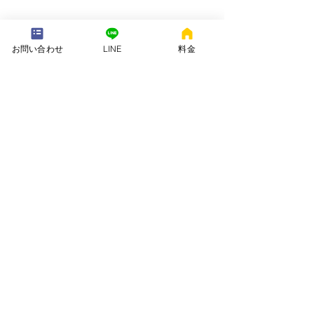
---配送地域---​
お問い合わせ
LINE
料金
※長期レンタルは下記以外の地域も承ります
岡崎市、安城市、西尾市、一色町、吉良町、刈谷市、碧南市、高浜
市、知立市、大府市​、半田市、阿久比町、東浦町、武豊町、豊明
市、（一部地域は2組からとなります）
長期レンタル、年末年始、GW、お盆
名古屋市、豊田市、常滑市、東海市、みよし市
会社名. ：株式会社 ねむりや
futon-rentaru
定休日 ：無休
営業時間：10：00〜16
：00
​住所. ：愛知県碧南市霞浦町4-2
​6
​特定商取引法に関する表示