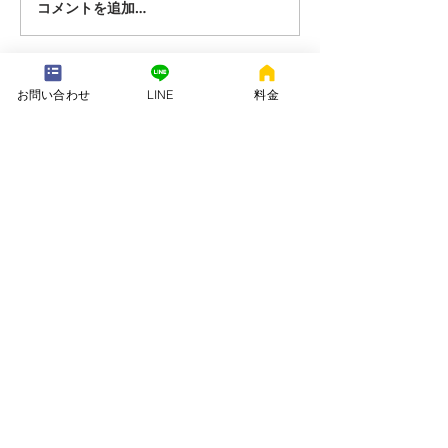
コメントを追加…
---配送地域---​
お問い合わせ
LINE
料金
※長期レンタルは下記以外の地域も承ります
岡崎市、安城市、西尾市、一色町、吉良町、刈谷市、碧南市、高浜
市、知立市、大府市​、半田市、阿久比町、東浦町、武豊町、豊明
市、（一部地域は2組からとなります）
長期レンタル、年末年始、GW、お盆
名古屋市、豊田市、常滑市、東海市、みよし市
会社名. ：株式会社 ねむりや
futon-rentaru
定休日 ：無休
営業時間：10：00〜16
：00
​住所. ：愛知県碧南市霞浦町4-2
​6
​特定商取引法に関する表示