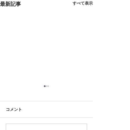
最新記事
すべて表示
8月18日 岡崎市
8月12日 大府市
夏用ふとんレンタルご予約い
夏用ふとんレンタ
ただきました。ありがとうご
ただきました。あ
コメント
ざいます。愛知ふとんレンタ
ざいます。愛知ふ
ル ねむりや
ル ねむりや