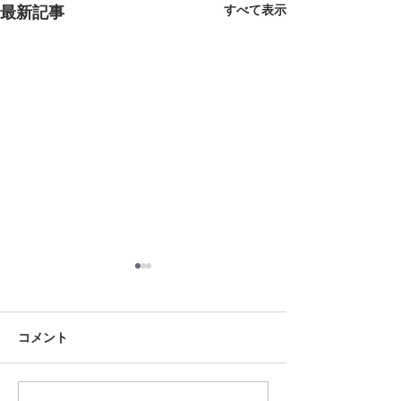
最新記事
すべて表示
8月18日 岡崎市
8月12日 大府市
夏用ふとんレンタルご予約い
夏用ふとんレンタ
ただきました。ありがとうご
ただきました。あ
コメント
ざいます。愛知ふとんレンタ
ざいます。愛知ふ
ル ねむりや
ル ねむりや