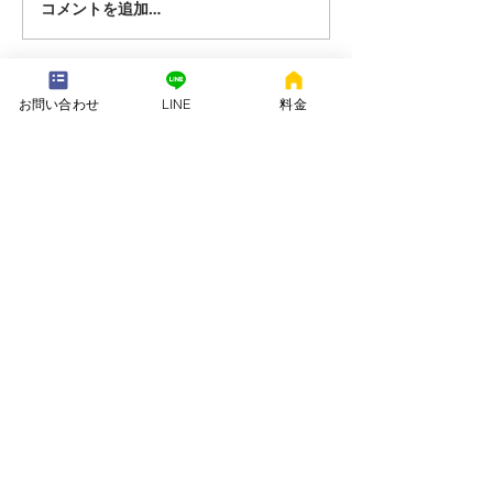
コメントを追加…
---配送地域---​
お問い合わせ
LINE
料金
※長期レンタルは下記以外の地域も承ります
岡崎市、安城市、西尾市、一色町、吉良町、刈谷市、碧南市、高浜
市、知立市、大府市​、半田市、阿久比町、東浦町、武豊町、豊明
市、（一部地域は2組からとなります）
長期レンタル、年末年始、GW、お盆
名古屋市、豊田市、常滑市、東海市、みよし市
会社名. ：株式会社 ねむりや
futon-rentaru
定休日 ：無休
営業時間：10：00〜16
：00
​住所. ：愛知県碧南市霞浦町4-2
​6
​特定商取引法に関する表示