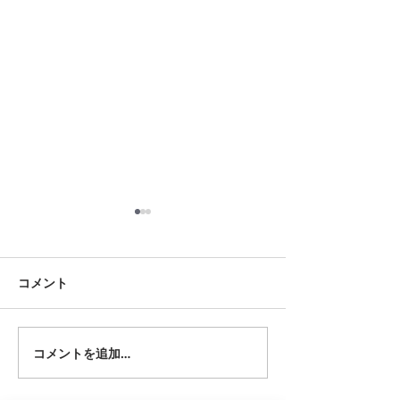
8月18日 岡崎市
8月12日 大府市
夏用ふとんレンタルご予約い
夏用ふとんレンタ
ただきました。ありがとうご
ただきました。あ
コメント
ざいます。愛知ふとんレンタ
ざいます。愛知ふ
ル ねむりや
ル ねむりや
コメントを追加…