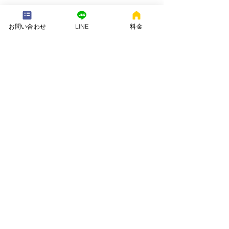
---配送地域---​
※長期レンタルは下記以外の地域も承ります
お問い合わせ
LINE
料金
岡崎市、安城市、西尾市、一色町、吉良町、刈谷市、碧南市、高浜
市、知立市、大府市​、半田市、阿久比町、東浦町、武豊町、豊明
市、（一部地域は2組からとなります）
長期レンタル、年末年始、GW、お盆
名古屋市、豊田市、常滑市、東海市、みよし市
会社名. ：株式会社 ねむりや
futon-rentaru
定休日 ：無休
営業時間：10：00〜16
：00
​住所. ：愛知県碧南市霞浦町4-2
​6
​特定商取引法に関する表示