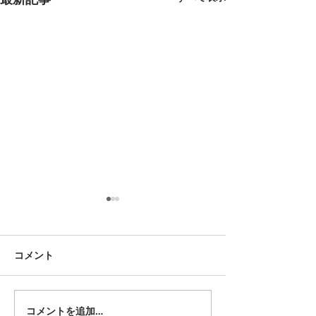
8月18日 岡崎市
8月12日 大府市
夏用ふとんレンタルご予約い
夏用ふとんレンタ
ただきました。ありがとうご
ただきました。あ
コメント
ざいます。愛知ふとんレンタ
ざいます。愛知ふ
ル ねむりや
ル ねむりや
コメントを追加…