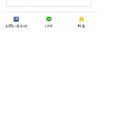
---配送地域---​
お問い合わせ
LINE
料金
※長期レンタルは下記以外の地域も承ります
岡崎市、安城市、西尾市、一色町、吉良町、刈谷市、碧南市、高浜
市、知立市、大府市​、半田市、阿久比町、東浦町、武豊町、豊明
市、（一部地域は2組からとなります）
長期レンタル、年末年始、GW、お盆
名古屋市、豊田市、常滑市、東海市、みよし市
会社名. ：株式会社 ねむりや
futon-rentaru
定休日 ：無休
営業時間：10：00〜16
：00
​住所. ：愛知県碧南市霞浦町4-2
​6
​特定商取引法に関する表示