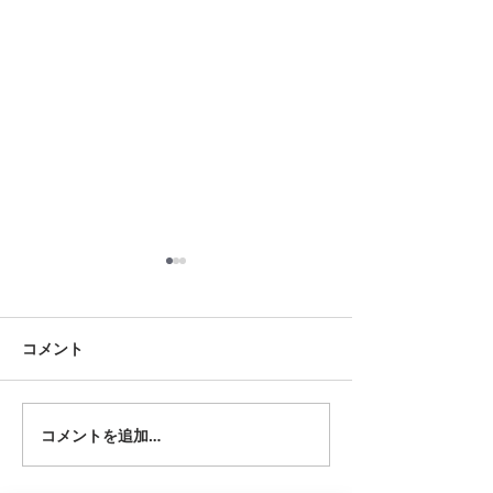
8月18日 岡崎市
8月12日 大府市
夏用ふとんレンタルご予約い
夏用ふとんレンタ
ただきました。ありがとうご
ただきました。あ
コメント
ざいます。愛知ふとんレンタ
ざいます。愛知ふ
ル ねむりや
ル ねむりや
コメントを追加…