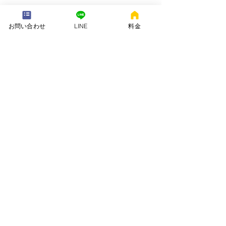
---配送地域---​
※長期レンタルは下記以外の地域も承ります
お問い合わせ
LINE
料金
岡崎市、安城市、西尾市、一色町、吉良町、刈谷市、碧南市、高浜
市、知立市、大府市​、半田市、阿久比町、東浦町、武豊町、豊明
市、（一部地域は2組からとなります）
長期レンタル、年末年始、GW、お盆
名古屋市、豊田市、常滑市、東海市、みよし市
会社名. ：株式会社 ねむりや
futon-rentaru
定休日 ：無休
営業時間：10：00〜16
：00
​住所. ：愛知県碧南市霞浦町4-2
​6
​特定商取引法に関する表示