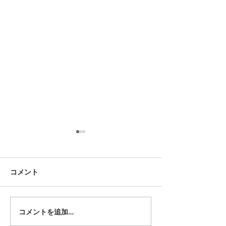
8月18日 岡崎市
8月12日 大府市
夏用ふとんレンタルご予約い
夏用ふとんレンタ
ただきました。ありがとうご
ただきました。あ
コメント
ざいます。愛知ふとんレンタ
ざいます。愛知ふ
ル ねむりや
ル ねむりや
コメントを追加…