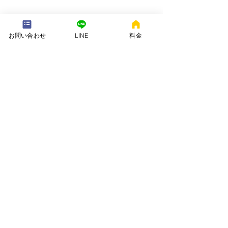
---配送地域---​
お問い合わせ
LINE
料金
※長期レンタルは下記以外の地域も承ります
岡崎市、安城市、西尾市、一色町、吉良町、刈谷市、碧南市、高浜
市、知立市、大府市​、半田市、阿久比町、東浦町、武豊町、豊明
市、（一部地域は2組からとなります）
長期レンタル、年末年始、GW、お盆
名古屋市、豊田市、常滑市、東海市、みよし市
会社名. ：株式会社 ねむりや
futon-rentaru
定休日 ：無休
営業時間：10：00〜16
：00
​住所. ：愛知県碧南市霞浦町4-2
​6
​特定商取引法に関する表示