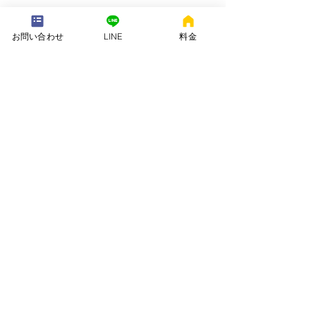
---配送地域---​
※長期レンタルは下記以外の地域も承ります
お問い合わせ
LINE
料金
岡崎市、安城市、西尾市、一色町、吉良町、刈谷市、碧南市、高浜
市、知立市、大府市​、半田市、阿久比町、東浦町、武豊町、豊明
市、（一部地域は2組からとなります）
長期レンタル、年末年始、GW、お盆
名古屋市、豊田市、常滑市、東海市、みよし市
会社名. ：株式会社 ねむりや
futon-rentaru
定休日 ：無休
営業時間：10：00〜16
：00
​住所. ：愛知県碧南市霞浦町4-2
​6
​特定商取引法に関する表示