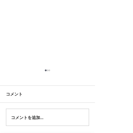
8月18日 岡崎市
8月12日 大府市
夏用ふとんレンタルご予約い
夏用ふとんレンタ
ただきました。ありがとうご
ただきました。あ
コメント
ざいます。愛知ふとんレンタ
ざいます。愛知ふ
ル ねむりや
ル ねむりや
コメントを追加…