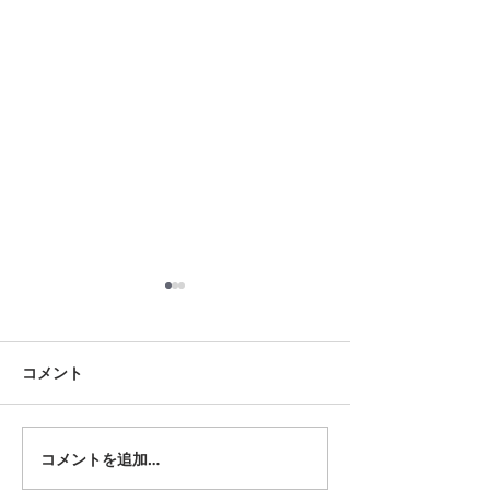
8月18日 岡崎市
8月12日 大府市
夏用ふとんレンタルご予約い
夏用ふとんレンタ
ただきました。ありがとうご
ただきました。あ
コメント
ざいます。愛知ふとんレンタ
ざいます。愛知ふ
ル ねむりや
ル ねむりや
コメントを追加…