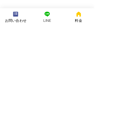
---配送地域---​
お問い合わせ
LINE
料金
※長期レンタルは下記以外の地域も承ります
岡崎市、安城市、西尾市、一色町、吉良町、刈谷市、碧南市、高浜
市、知立市、大府市​、半田市、阿久比町、東浦町、武豊町、豊明
市、（一部地域は2組からとなります）
長期レンタル、年末年始、GW、お盆
名古屋市、豊田市、常滑市、東海市、みよし市
会社名. ：株式会社 ねむりや
futon-rentaru
定休日 ：無休
営業時間：10：00〜16
：00
​住所. ：愛知県碧南市霞浦町4-2
​6
​特定商取引法に関する表示