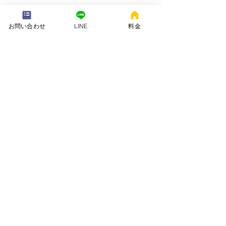
---配送地域---​
※長期レンタルは下記以外の地域も承ります
お問い合わせ
LINE
料金
岡崎市、安城市、西尾市、一色町、吉良町、刈谷市、碧南市、高浜
市、知立市、大府市​、半田市、阿久比町、東浦町、武豊町、豊明
市、（一部地域は2組からとなります）
長期レンタル、年末年始、GW、お盆
名古屋市、豊田市、常滑市、東海市、みよし市
会社名. ：株式会社 ねむりや
futon-rentaru
定休日 ：無休
営業時間：10：00〜16
：00
​住所. ：愛知県碧南市霞浦町4-2
​6
​特定商取引法に関する表示