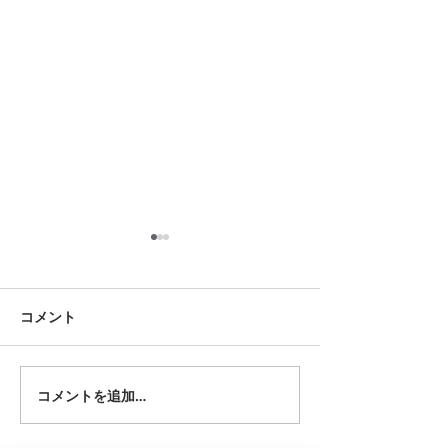
8月18日 岡崎市
8月12日 大府市
夏用ふとんレンタルご予約い
夏用ふとんレンタ
ただきました。ありがとうご
ただきました。あ
コメント
ざいます。愛知ふとんレンタ
ざいます。愛知ふ
ル ねむりや
ル ねむりや
コメントを追加…