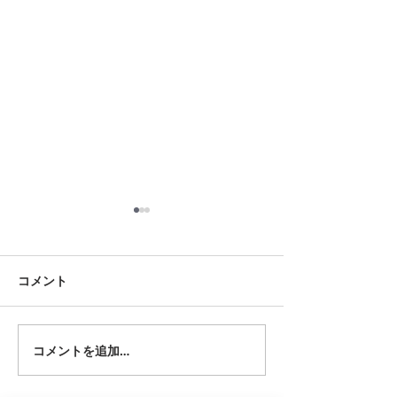
8月18日 岡崎市
8月12日 大府市
夏用ふとんレンタルご予約い
夏用ふとんレンタ
ただきました。ありがとうご
ただきました。あ
コメント
ざいます。愛知ふとんレンタ
ざいます。愛知ふ
ル ねむりや
ル ねむりや
コメントを追加…