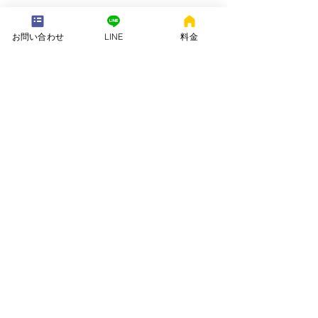
---配送地域---​
※長期レンタルは下記以外の地域も承ります
お問い合わせ
LINE
料金
岡崎市、安城市、西尾市、一色町、吉良町、刈谷市、碧南市、高浜
市、知立市、大府市​、半田市、阿久比町、東浦町、武豊町、豊明
市、（一部地域は2組からとなります）
長期レンタル、年末年始、GW、お盆
名古屋市、豊田市、常滑市、東海市、みよし市
会社名. ：株式会社 ねむりや
futon-rentaru
定休日 ：無休
営業時間：10：00〜16
：00
​住所. ：愛知県碧南市霞浦町4-2
​6
​特定商取引法に関する表示