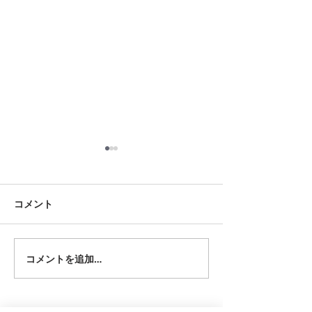
8月12日 大府市
8月2日 西尾市
夏用ふとんレンタルご予約い
夏用ふとんレンタ
ただきました。ありがとうご
ただきました。あ
コメント
ざいます。愛知ふとんレンタ
ざいます。愛知ふ
ル ねむりや
ル ねむりや
コメントを追加…