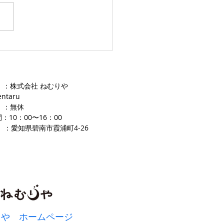
愛知ふとんレンタル ねむり
 ：株式会社 ねむりや
entaru
 ：無休
：10：00〜16
：00
 ：愛知県碧南市霞浦町4-2
​6
りや ホームページ