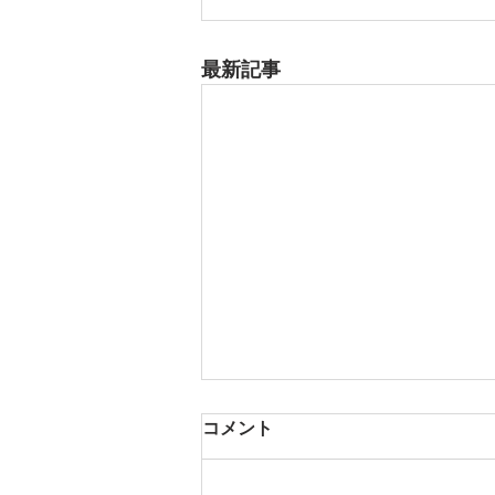
最新記事
8月17日 大府市
コメント
夏用ふとんレンタルご予約いただ
きました。ありがとうございま