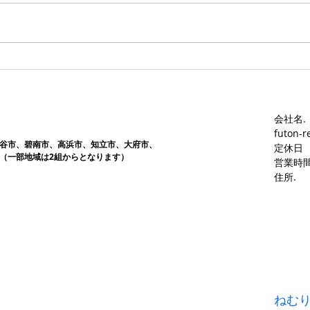
す。愛知ふとんレンタル ねむり
す。
や
や
会社名.
futon-r
谷市、碧南市、高浜市、知立市、大府市​、
定休日
（一部地域は2組からとなります）
営業時間
​住所.
ねむ