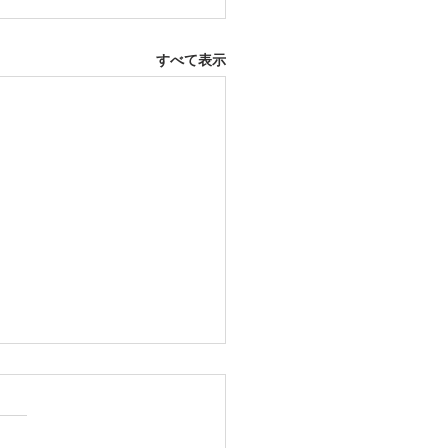
すべて表示
12日 大府市
ふとんレンタルご予約いただ
した。ありがとうございま