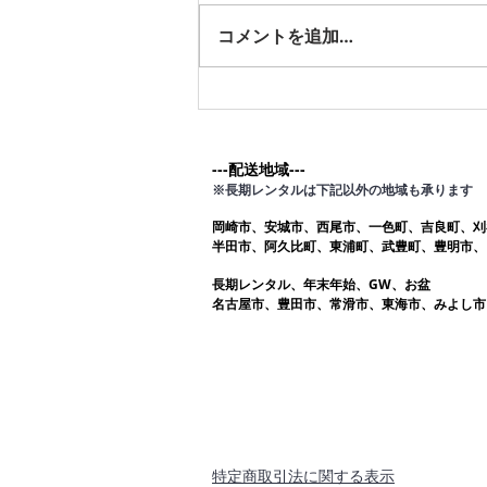
す。愛知ふとんレンタル ねむり
コメントを追加…
や
---配送地域---​
※長期レンタルは下記以外の地域も承ります
岡崎市、安城市、西尾市、一色町、吉良町、刈
半田市、阿久比町、東浦町、武豊町、豊明市、
長期レンタル、年末年始、GW、お盆
名古屋市、豊田市、常滑市、東海市、みよし市
​特定商取引法に関する表示