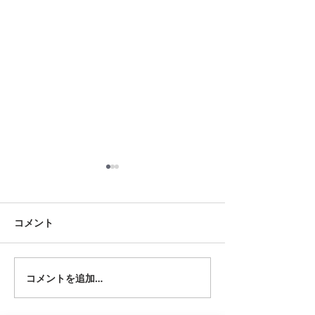
8月18日 岡崎市
8月12日 大府市
夏用ふとんレンタルご予約い
夏用ふとんレンタ
ただきました。ありがとうご
ただきました。あ
コメント
ざいます。愛知ふとんレンタ
ざいます。愛知ふ
ル ねむりや
ル ねむりや
コメントを追加…