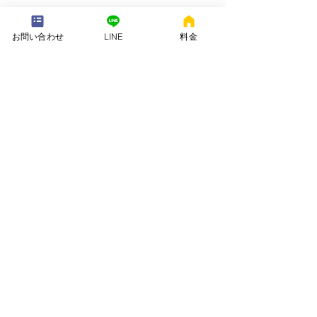
---配送地域---​
※長期レンタルは下記以外の地域も承ります
お問い合わせ
LINE
料金
岡崎市、安城市、西尾市、一色町、吉良町、刈谷市、碧南市、高浜
市、知立市、大府市​、半田市、阿久比町、東浦町、武豊町、豊明
市、（一部地域は2組からとなります）
長期レンタル、年末年始、GW、お盆
名古屋市、豊田市、常滑市、東海市、みよし市
会社名. ：株式会社 ねむりや
futon-rentaru
定休日 ：無休
営業時間：10：00〜16
：00
​住所. ：愛知県碧南市霞浦町4-2
​6
​特定商取引法に関する表示