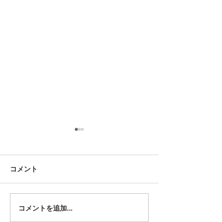
8月17日 大府市
8月18日 岡崎市
夏用ふとんレンタルご予約い
夏用ふとんレンタ
ただきました。ありがとうご
ただきました。あ
コメント
ざいます。愛知ふとんレンタ
ざいます。愛知ふ
ル ねむりや
ル ねむりや
コメントを追加…