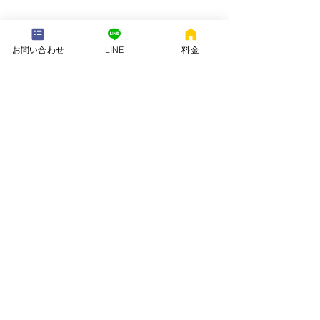
---配送地域---​
お問い合わせ
LINE
料金
※長期レンタルは下記以外の地域も承ります
岡崎市、安城市、西尾市、一色町、吉良町、刈谷市、碧南市、高浜
市、知立市、大府市​、半田市、阿久比町、東浦町、武豊町、豊明
市、（一部地域は2組からとなります）
長期レンタル、年末年始、GW、お盆
名古屋市、豊田市、常滑市、東海市、みよし市
会社名. ：株式会社 ねむりや
futon-rentaru
定休日 ：無休
営業時間：10：00〜16
：00
​住所. ：愛知県碧南市霞浦町4-2
​6
​特定商取引法に関する表示