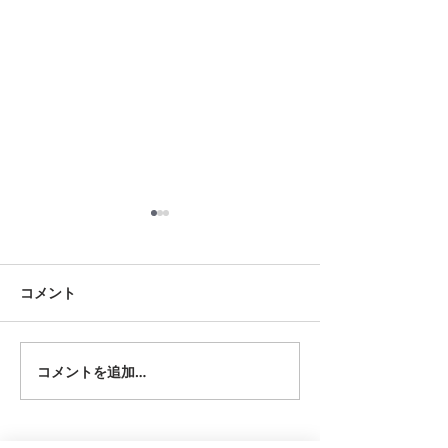
8月17日 大府市
8月18日 岡崎市
夏用ふとんレンタルご予約い
夏用ふとんレンタ
ただきました。ありがとうご
ただきました。あ
コメント
ざいます。愛知ふとんレンタ
ざいます。愛知ふ
ル ねむりや
ル ねむりや
コメントを追加…