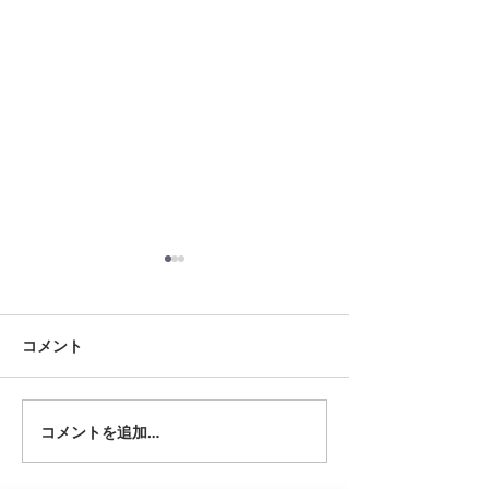
8月17日 大府市
8月18日 岡崎市
夏用ふとんレンタルご予約い
夏用ふとんレンタ
ただきました。ありがとうご
ただきました。あ
コメント
ざいます。愛知ふとんレンタ
ざいます。愛知ふ
ル ねむりや
ル ねむりや
コメントを追加…