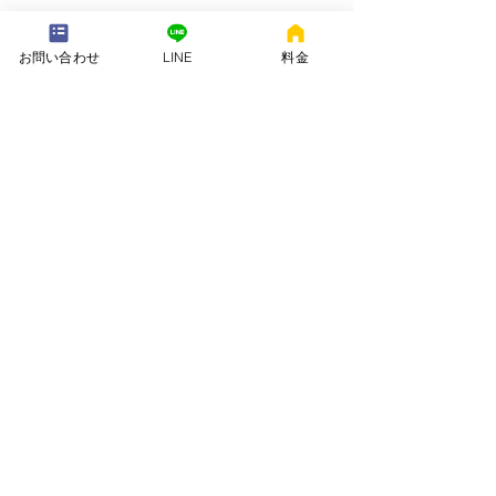
---配送地域---​
※長期レンタルは下記以外の地域も承ります
お問い合わせ
LINE
料金
岡崎市、安城市、西尾市、一色町、吉良町、刈谷市、碧南市、高浜
市、知立市、大府市​、半田市、阿久比町、東浦町、武豊町、豊明
市、（一部地域は2組からとなります）
長期レンタル、年末年始、GW、お盆
名古屋市、豊田市、常滑市、東海市、みよし市
会社名. ：株式会社 ねむりや
futon-rentaru
定休日 ：無休
営業時間：10：00〜16
：00
​住所. ：愛知県碧南市霞浦町4-2
​6
​特定商取引法に関する表示