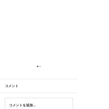
8月17日 大府市
8月18日 岡崎市
夏用ふとんレンタルご予約い
夏用ふとんレンタ
ただきました。ありがとうご
ただきました。あ
コメント
ざいます。愛知ふとんレンタ
ざいます。愛知ふ
ル ねむりや
ル ねむりや
コメントを追加…