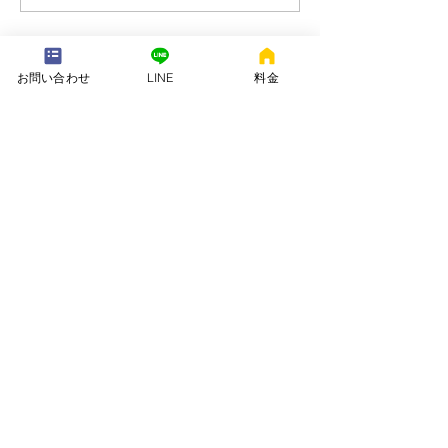
---配送地域---​
お問い合わせ
LINE
料金
※長期レンタルは下記以外の地域も承ります
岡崎市、安城市、西尾市、一色町、吉良町、刈谷市、碧南市、高浜
市、知立市、大府市​、半田市、阿久比町、東浦町、武豊町、豊明
市、（一部地域は2組からとなります）
長期レンタル、年末年始、GW、お盆
名古屋市、豊田市、常滑市、東海市、みよし市
会社名. ：株式会社 ねむりや
futon-rentaru
定休日 ：無休
営業時間：10：00〜16
：00
​住所. ：愛知県碧南市霞浦町4-2
​6
​特定商取引法に関する表示