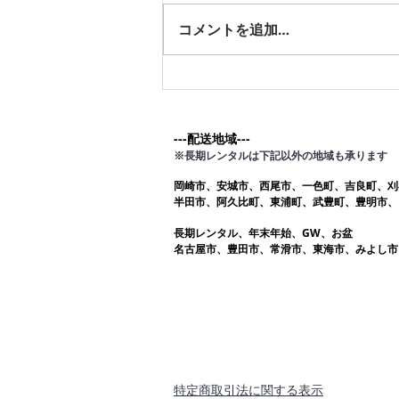
す。愛知ふとんレンタル ねむり
コメントを追加…
や
---配送地域---​
※長期レンタルは下記以外の地域も承ります
岡崎市、安城市、西尾市、一色町、吉良町、刈
半田市、阿久比町、東浦町、武豊町、豊明市、
長期レンタル、年末年始、GW、お盆
名古屋市、豊田市、常滑市、東海市、みよし市
​特定商取引法に関する表示