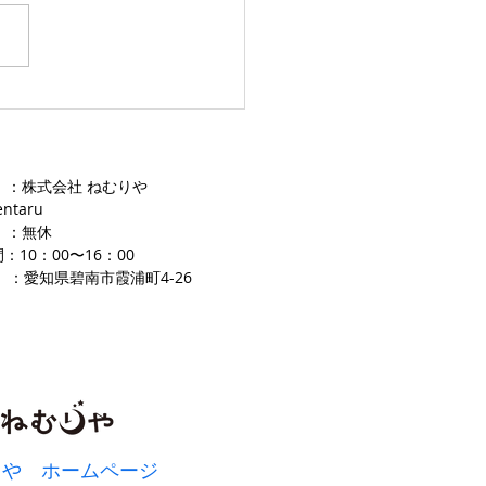
愛知ふとんレンタル ねむり
 ：株式会社 ねむりや
entaru
 ：無休
：10：00〜16
：00
 ：愛知県碧南市霞浦町4-2
​6
りや ホームページ