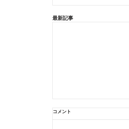
最新記事
8月14日 安城市
コメント
夏用ふとんレンタルご予約いただ
きました。ありがとうございま