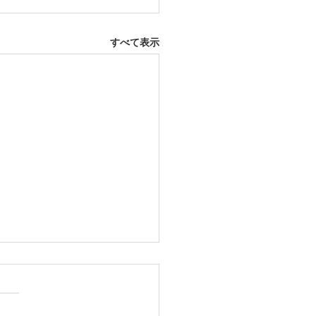
すべて表示
18日 岡崎市
ふとんレンタルご予約いただ
した。ありがとうございま