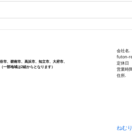
す。愛知ふとんレンタル ねむり
す。
や
や
会社名.
futon-r
谷市、碧南市、高浜市、知立市、大府市​、
定休日
（一部地域は2組からとなります）
営業時間
​住所.
ねむ