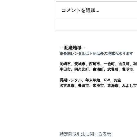
す。愛知ふとんレンタル ねむり
コメントを追加…
や
---配送地域---​
※長期レンタルは下記以外の地域も承ります
岡崎市、安城市、西尾市、一色町、吉良町、刈
半田市、阿久比町、東浦町、武豊町、豊明市、
長期レンタル、年末年始、GW、お盆
名古屋市、豊田市、常滑市、東海市、みよし市
​特定商取引法に関する表示