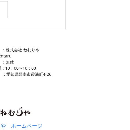
愛知ふとんレンタル ねむり
 ：株式会社 ねむりや
entaru
 ：無休
：10：00〜16
：00
 ：愛知県碧南市霞浦町4-2
​6
りや ホームページ