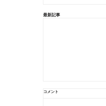
最新記事
8月17日 大府市
コメント
夏用ふとんレンタルご予約いただ
きました。ありがとうございま