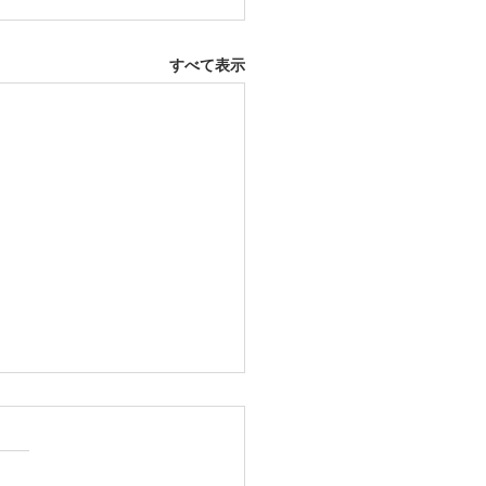
すべて表示
12日 大府市
ふとんレンタルご予約いただ
した。ありがとうございま