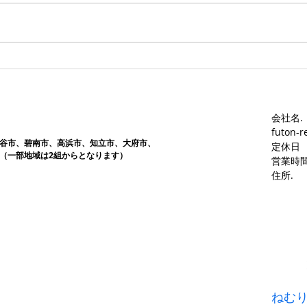
す。愛知ふとんレンタル ねむり
す。
や
や
会社名.
futon-r
谷市、碧南市、高浜市、知立市、大府市​、
定休日
（一部地域は2組からとなります）
営業時間
​住所.
ねむ