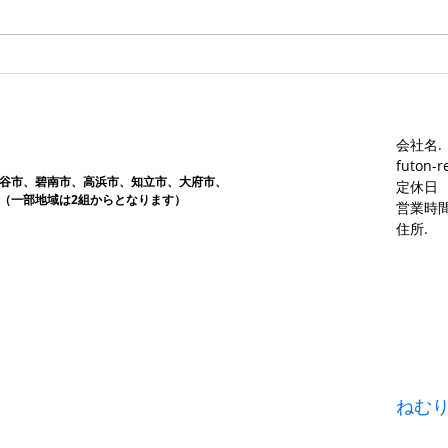
や
や
会社名.
futon-r
谷市、碧南市、高浜市、知立市、大府市​、
定休日
（一部地域は2組からとなります）
営業時間
​住所.
ねむ