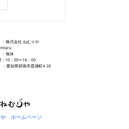
 ：株式会社 ねむりや
entaru
 ：無休
：10：00〜16
：00
 ：愛知県碧南市霞浦町4-2
​6
りや ホームページ