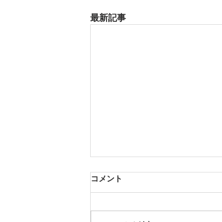
最新記事
8月18日 岡崎市
コメント
夏用ふとんレンタルご予約いただ
きました。ありがとうございま
す。愛知ふとんレンタル ねむり