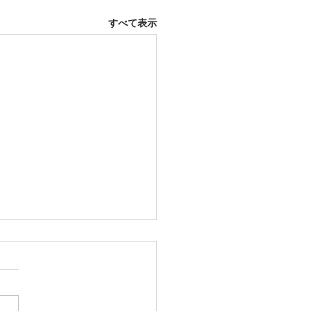
すべて表示
2日 西尾市
ふとんレンタルご予約いただ
した。ありがとうございま
愛知ふとんレンタル ねむり