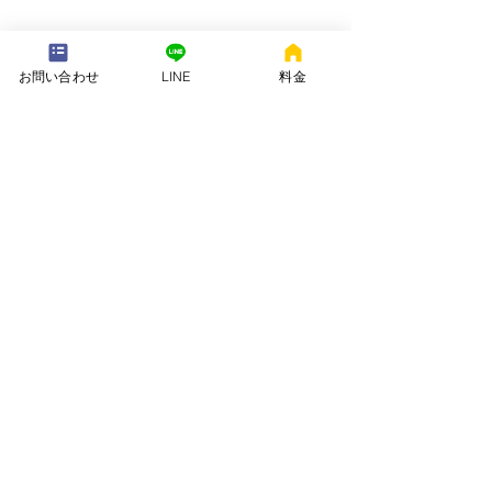
---配送地域---​
お問い合わせ
LINE
料金
※長期レンタルは下記以外の地域も承ります
岡崎市、安城市、西尾市、一色町、吉良町、刈谷市、碧南市、高浜
市、知立市、大府市​、半田市、阿久比町、東浦町、武豊町、豊明
市、（一部地域は2組からとなります）
長期レンタル、年末年始、GW、お盆
名古屋市、豊田市、常滑市、東海市、みよし市
会社名. ：株式会社 ねむりや
futon-rentaru
定休日 ：無休
営業時間：10：00〜16
：00
​住所. ：愛知県碧南市霞浦町4-2
​6
​特定商取引法に関する表示