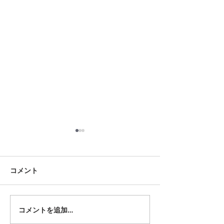
8月18日 岡崎市
8月12日 大府市
夏用ふとんレンタルご予約い
夏用ふとんレンタ
ただきました。ありがとうご
ただきました。あ
コメント
ざいます。愛知ふとんレンタ
ざいます。愛知ふ
ル ねむりや
ル ねむりや
コメントを追加…