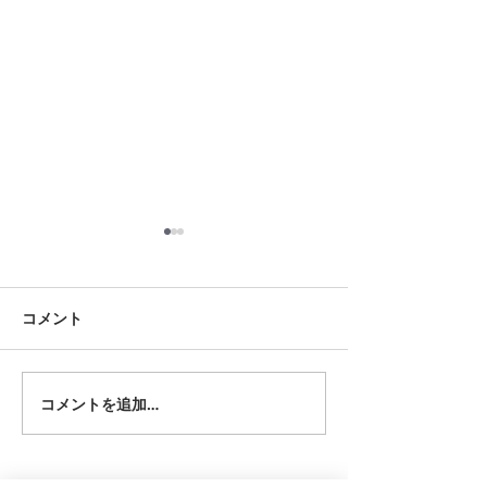
8月17日 大府市
8月18日 岡崎市
夏用ふとんレンタルご予約い
夏用ふとんレンタ
ただきました。ありがとうご
ただきました。あ
コメント
ざいます。愛知ふとんレンタ
ざいます。愛知ふ
ル ねむりや
ル ねむりや
コメントを追加…