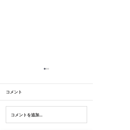
8月12日 大府市
8月2日 西尾市
夏用ふとんレンタルご予約い
夏用ふとんレンタ
ただきました。ありがとうご
ただきました。あ
コメント
ざいます。愛知ふとんレンタ
ざいます。愛知ふ
ル ねむりや
ル ねむりや
コメントを追加…