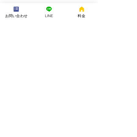
---配送地域---​
※長期レンタルは下記以外の地域も承ります
お問い合わせ
LINE
料金
岡崎市、安城市、西尾市、一色町、吉良町、刈谷市、碧南市、高浜
市、知立市、大府市​、半田市、阿久比町、東浦町、武豊町、豊明
市、（一部地域は2組からとなります）
長期レンタル、年末年始、GW、お盆
名古屋市、豊田市、常滑市、東海市、みよし市
会社名. ：株式会社 ねむりや
futon-rentaru
定休日 ：無休
営業時間：10：00〜16
：00
​住所. ：愛知県碧南市霞浦町4-2
​6
​特定商取引法に関する表示