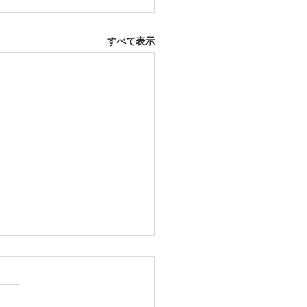
すべて表示
12日 大府市
ふとんレンタルご予約いただ
した。ありがとうございま