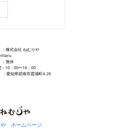
愛知ふとんレンタル ねむり
 ：株式会社 ねむりや
entaru
 ：無休
：10：00〜16
：00
 ：愛知県碧南市霞浦町4-2
​6
りや ホームページ