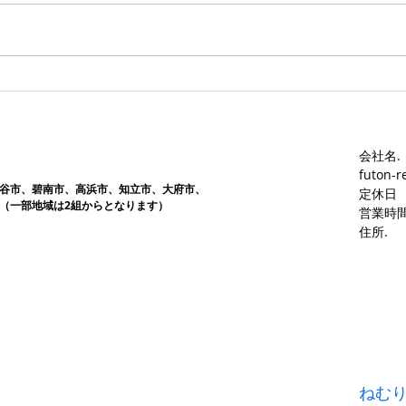
す。愛知ふとんレンタル ねむり
す。
や
や
会社名.
futon-r
谷市、碧南市、高浜市、知立市、大府市​、
定休日
（一部地域は2組からとなります）
営業時間
​住所.
ねむ