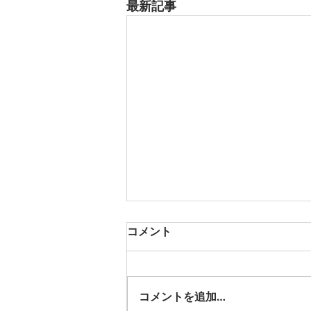
最新記事
8月17日 大府市
コメント
夏用ふとんレンタルご予約いただ
きました。ありがとうございま
す。愛知ふとんレンタル ねむり
コメントを追加…
や