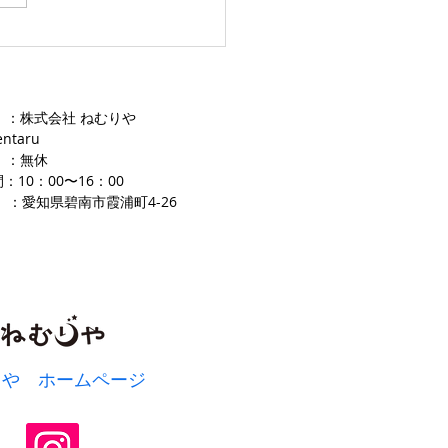
 ：株式会社 ねむりや
entaru
 ：無休
：10：00〜16
：00
 ：愛知県碧南市霞浦町4-2
​6
りや ホームページ