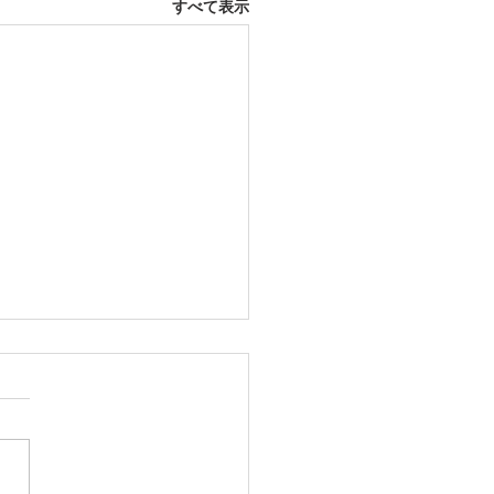
すべて表示
12日 大府市
ふとんレンタルご予約いただ
した。ありがとうございま
愛知ふとんレンタル ねむり