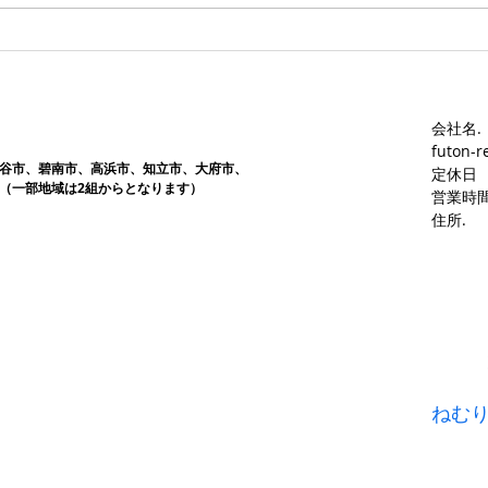
会社名.
futon-r
谷市、碧南市、高浜市、知立市、大府市​、
定休日
（一部地域は2組からとなります）
営業時間
​住所.
ねむ