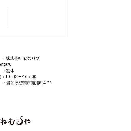
した。ありがとうございま
愛知ふとんレンタル ねむり
 ：株式会社 ねむりや
entaru
 ：無休
：10：00〜16
：00
 ：愛知県碧南市霞浦町4-2
​6