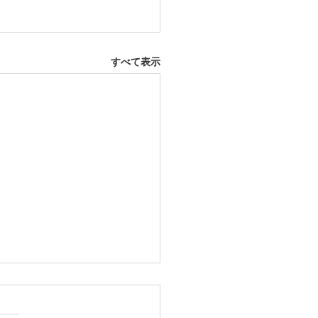
すべて表示
2日 西尾市
ふとんレンタルご予約いただ