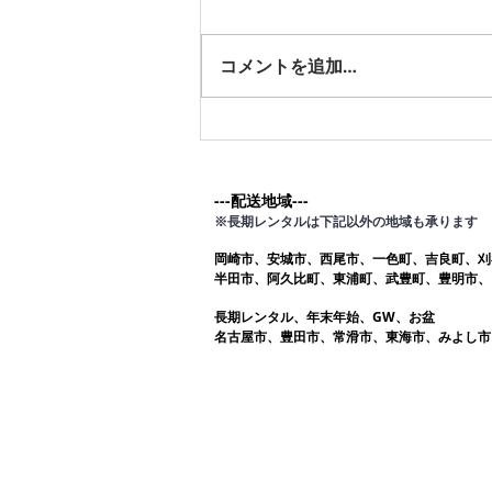
きました。ありがとうございま
す。愛知ふとんレンタル ねむり
コメントを追加…
や
---配送地域---​
※長期レンタルは下記以外の地域も承ります
岡崎市、安城市、西尾市、一色町、吉良町、刈
半田市、阿久比町、東浦町、武豊町、豊明市、
長期レンタル、年末年始、GW、お盆
名古屋市、豊田市、常滑市、東海市、みよし市