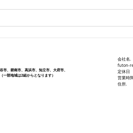
きました。ありがとうございま
きま
す。愛知ふとんレンタル ねむり
す。
や
や
会社名.
futon-r
谷市、碧南市、高浜市、知立市、大府市​、
定休日
（一部地域は2組からとなります）
営業時間
​住所.