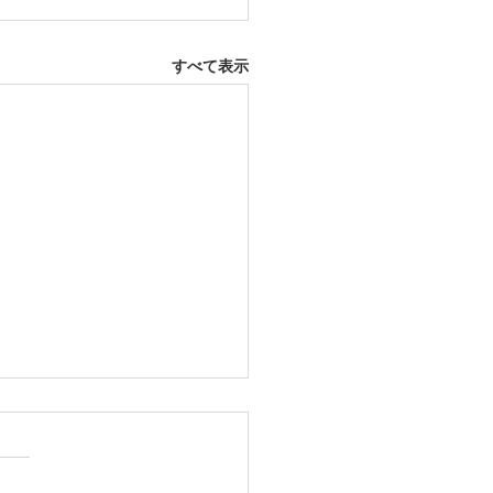
すべて表示
12日 大府市
ふとんレンタルご予約いただ
した。ありがとうございま