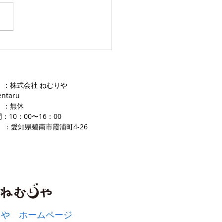
愛知ふとんレンタル ねむり
 ：株式会社 ねむりや
entaru
 ：無休
：10：00〜16
：00
 ：愛知県碧南市霞浦町4-2
​6
りや ホームページ