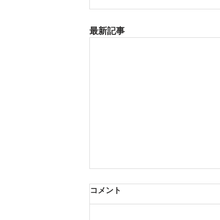
最新記事
8月17日 大府市
コメント
夏用ふとんレンタルご予約いただ
きました。ありがとうございま