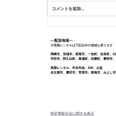
す。愛知ふとんレンタル ねむり
コメントを追加…
や
---配送地域---​
※長期レンタルは下記以外の地域も承ります
岡崎市、安城市、西尾市、一色町、吉良町、刈
半田市、阿久比町、東浦町、武豊町、豊明市、
長期レンタル、年末年始、GW、お盆
名古屋市、豊田市、常滑市、東海市、みよし市
​特定商取引法に関する表示