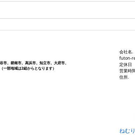
す。愛知ふとんレンタル ねむり
す。
や
や
会社名.
futon-r
谷市、碧南市、高浜市、知立市、大府市​、
定休日
（一部地域は2組からとなります）
営業時間
​住所.
ねむ