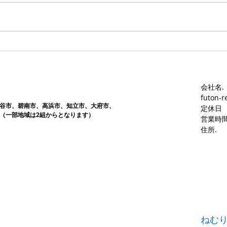
す。愛知ふとんレンタル ねむり
す。
や
や
会社名.
futon-r
谷市、碧南市、高浜市、知立市、大府市​、
定休日
（一部地域は2組からとなります）
営業時間
​住所.
ねむ