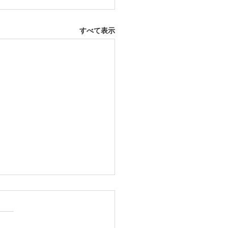
すべて表示
12日 大府市
ふとんレンタルご予約いただ
した。ありがとうございま