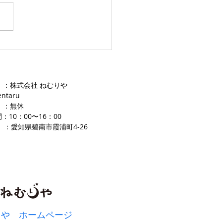
愛知ふとんレンタル ねむり
 ：株式会社 ねむりや
entaru
 ：無休
：10：00〜16
：00
 ：愛知県碧南市霞浦町4-2
​6
りや ホームページ