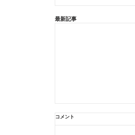
最新記事
8月17日 大府市
コメント
夏用ふとんレンタルご予約いただ
きました。ありがとうございま