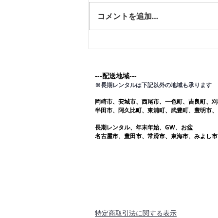
す。愛知ふとんレンタル ねむり
コメントを追加…
や
---配送地域---​
※長期レンタルは下記以外の地域も承ります
岡崎市、安城市、西尾市、一色町、吉良町、刈
半田市、阿久比町、東浦町、武豊町、豊明市、
長期レンタル、年末年始、GW、お盆
名古屋市、豊田市、常滑市、東海市、みよし市
​特定商取引法に関する表示