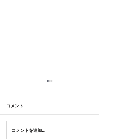
8月18日 岡崎市
8月12日 大府市
夏用ふとんレンタルご予約い
夏用ふとんレンタ
ただきました。ありがとうご
ただきました。あ
コメント
ざいます。愛知ふとんレンタ
ざいます。愛知ふ
ル ねむりや
ル ねむりや
コメントを追加…