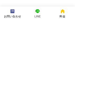
---配送地域---​
お問い合わせ
LINE
料金
※長期レンタルは下記以外の地域も承ります
岡崎市、安城市、西尾市、一色町、吉良町、刈谷市、碧南市、高浜
市、知立市、大府市​、半田市、阿久比町、東浦町、武豊町、豊明
市、（一部地域は2組からとなります）
長期レンタル、年末年始、GW、お盆
名古屋市、豊田市、常滑市、東海市、みよし市
会社名. ：株式会社 ねむりや
futon-rentaru
定休日 ：無休
営業時間：10：00〜16
：00
​住所. ：愛知県碧南市霞浦町4-2
​6
​特定商取引法に関する表示