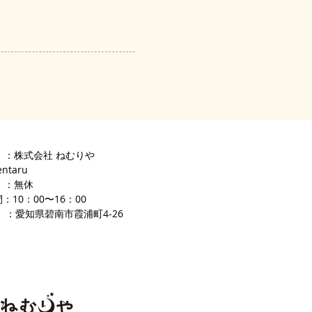
 ：株式会社 ねむりや
entaru
 ：無休
：10：00〜16
：00
 ：愛知県碧南市霞浦町4-2
​6