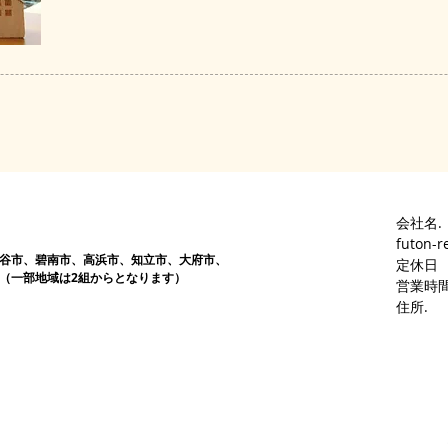
会社名.
futon-r
谷市、碧南市、高浜市、知立市、大府市​、
定休日
（一部地域は2組からとなります）
営業時間
​住所.