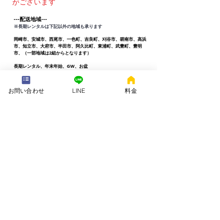
がございます
---配送地域---​
※長期レンタルは下記以外の地域も承ります
岡崎市、安城市、西尾市、一色町、吉良町、刈谷市、碧南市、高浜
市、知立市、大府市​、半田市、阿久比町、東浦町、武豊町、豊明
市、（一部地域は2組からとなります）
長期レンタル、年末年始、GW、お盆
名古屋市、豊田市、常滑市、東海市、みよし市
会社名. ：株式会社 ねむりや
お問い合わせ
LINE
料金
futon-rentaru
定休日 ：無休
営業時間：10：00〜16
：00
​住所. ：愛知県碧南市霞浦町4-2
​6
​特定商取引法に関する表示