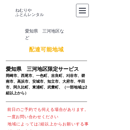
ねむりや
​ふとんレンタル
愛知県 三河地区な
ど
配達可能地域
愛知県 三河地区限定サービス
岡崎市、西尾市、一色町、吉良町、刈谷市、碧
南市、高浜市、安城市、知立市、大府市​、半田
市、阿久比町、
東浦町、
武豊町、
（一部地域は2
組以上から）
前日のご予約でも伺える場合があります。
一度お問い合わせください
​地域によっては2組以上からお願いする事