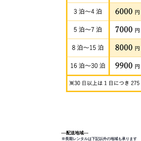
---配送地域---​
※長期レンタルは下記以外の地域も承ります