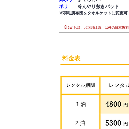
ポリ
冷んやり敷きパッド
※羽毛肌布団をタオルケットに変更可​
​※
GW.お盆、お正月は西川以外の日本製
料金表