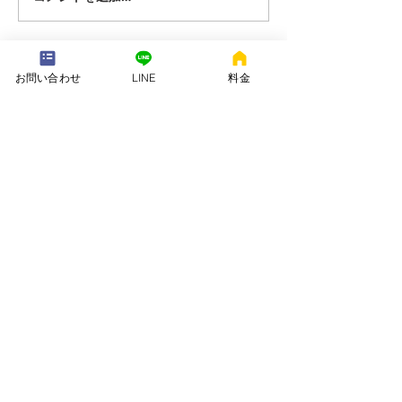
---配送地域---​
お問い合わせ
LINE
料金
※長期レンタルは下記以外の地域も承ります
岡崎市、安城市、西尾市、一色町、吉良町、刈谷市、碧南市、高浜
市、知立市、大府市​、半田市、阿久比町、東浦町、武豊町、豊明
市、（一部地域は2組からとなります）
長期レンタル、年末年始、GW、お盆
名古屋市、豊田市、常滑市、東海市、みよし市
会社名. ：株式会社 ねむりや
futon-rentaru
定休日 ：無休
営業時間：10：00〜16
：00
​住所. ：愛知県碧南市霞浦町4-2
​6
​特定商取引法に関する表示