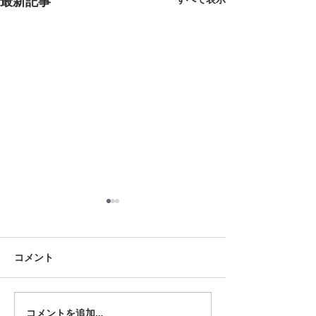
最新記事
8月18日 岡崎市
8月12日 大府市
夏用ふとんレンタルご予約い
夏用ふとんレンタ
ただきました。ありがとうご
ただきました。あ
コメント
ざいます。愛知ふとんレンタ
ざいます。愛知ふ
ル ねむりや
ル ねむりや
コメントを追加…