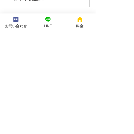
---配送地域---​
お問い合わせ
LINE
料金
※長期レンタルは下記以外の地域も承ります
岡崎市、安城市、西尾市、一色町、吉良町、刈谷市、碧南市、高浜
市、知立市、大府市​、半田市、阿久比町、東浦町、武豊町、豊明
市、（一部地域は2組からとなります）
長期レンタル、年末年始、GW、お盆
名古屋市、豊田市、常滑市、東海市、みよし市
会社名. ：株式会社 ねむりや
futon-rentaru
定休日 ：無休
営業時間：10：00〜16
：00
​住所. ：愛知県碧南市霞浦町4-2
​6
​特定商取引法に関する表示