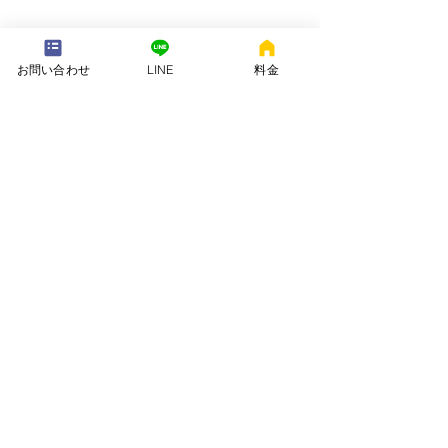
---配送地域---​
お問い合わせ
LINE
料金
※長期レンタルは下記以外の地域も承ります
岡崎市、安城市、西尾市、一色町、吉良町、刈谷市、碧南市、高浜
市、知立市、大府市​、半田市、阿久比町、東浦町、武豊町、豊明
市、（一部地域は2組からとなります）
長期レンタル、年末年始、GW、お盆
名古屋市、豊田市、常滑市、東海市、みよし市
会社名. ：株式会社 ねむりや
futon-rentaru
定休日 ：無休
営業時間：10：00〜16
：00
​住所. ：愛知県碧南市霞浦町4-2
​6
​特定商取引法に関する表示