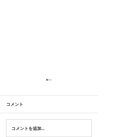
8月18日 岡崎市
8月12日 大府市
夏用ふとんレンタルご予約い
夏用ふとんレンタ
ただきました。ありがとうご
ただきました。あ
コメント
ざいます。愛知ふとんレンタ
ざいます。愛知ふ
ル ねむりや
ル ねむりや
コメントを追加…