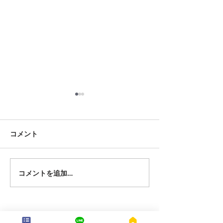
8月18日 岡崎市
8月12日 大府市
夏用ふとんレンタルご予約い
夏用ふとんレンタ
ただきました。ありがとうご
ただきました。あ
コメント
ざいます。愛知ふとんレンタ
ざいます。愛知ふ
ル ねむりや
ル ねむりや
コメントを追加…
---配送地域---​
※長期レンタルは下記以外の地域も承ります