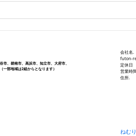
す。愛知ふとんレンタル ねむり
す。
や
や
会社名.
futon-r
谷市、碧南市、高浜市、知立市、大府市​、
定休日
（一部地域は2組からとなります）
営業時間
​住所.
ねむ