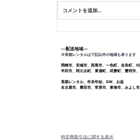
す。愛知ふとんレンタル ねむり
コメントを追加…
や
---配送地域---​
※長期レンタルは下記以外の地域も承ります
岡崎市、安城市、西尾市、一色町、吉良町、刈
半田市、阿久比町、東浦町、武豊町、豊明市、
長期レンタル、年末年始、GW、お盆
名古屋市、豊田市、常滑市、東海市、みよし市
​特定商取引法に関する表示