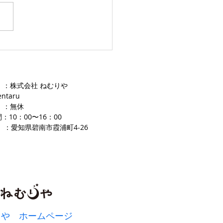
愛知ふとんレンタル ねむり
 ：株式会社 ねむりや
entaru
 ：無休
：10：00〜16
：00
 ：愛知県碧南市霞浦町4-2
​6
りや ホームページ