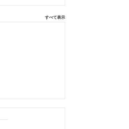
すべて表示
12日 大府市
ふとんレンタルご予約いただ
した。ありがとうございま