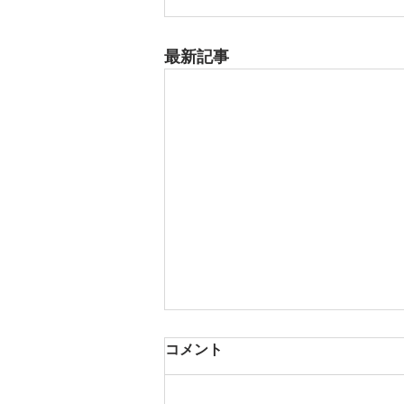
最新記事
8月17日 大府市
コメント
夏用ふとんレンタルご予約いただ
きました。ありがとうございま