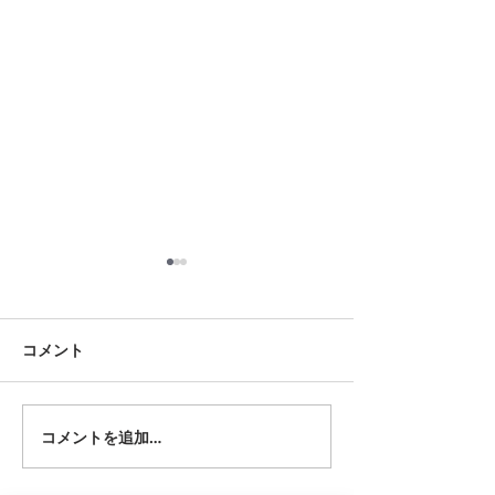
8月17日 大府市
8月18日 岡崎市
夏用ふとんレンタルご予約い
夏用ふとんレンタ
ただきました。ありがとうご
ただきました。あ
コメント
ざいます。愛知ふとんレンタ
ざいます。愛知ふ
ル ねむりや
ル ねむりや
コメントを追加…