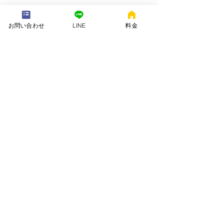
---配送地域---​
※長期レンタルは下記以外の地域も承ります
お問い合わせ
LINE
料金
岡崎市、安城市、西尾市、一色町、吉良町、刈谷市、碧南市、高浜
市、知立市、大府市​、半田市、阿久比町、東浦町、武豊町、豊明
市、（一部地域は2組からとなります）
長期レンタル、年末年始、GW、お盆
名古屋市、豊田市、常滑市、東海市、みよし市
会社名. ：株式会社 ねむりや
futon-rentaru
定休日 ：無休
営業時間：10：00〜16
：00
​住所. ：愛知県碧南市霞浦町4-2
​6
​特定商取引法に関する表示