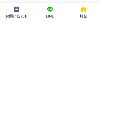
---配送地域---​
※長期レンタルは下記以外の地域も承ります
お問い合わせ
LINE
料金
岡崎市、安城市、西尾市、一色町、吉良町、刈谷市、碧南市、高浜
市、知立市、大府市​、半田市、阿久比町、東浦町、武豊町、豊明
市、（一部地域は2組からとなります）
長期レンタル、年末年始、GW、お盆
名古屋市、豊田市、常滑市、東海市、みよし市
会社名. ：株式会社 ねむりや
futon-rentaru
定休日 ：無休
営業時間：10：00〜16
：00
​住所. ：愛知県碧南市霞浦町4-2
​6
​特定商取引法に関する表示