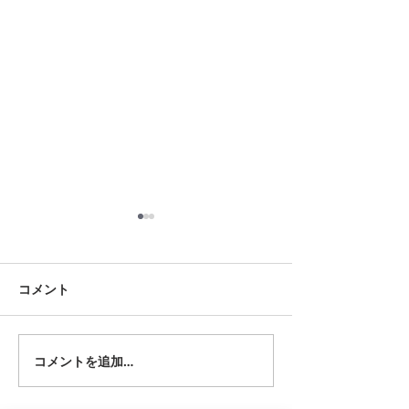
8月18日 岡崎市
8月12日 大府市
夏用ふとんレンタルご予約い
夏用ふとんレンタ
ただきました。ありがとうご
ただきました。あ
コメント
ざいます。愛知ふとんレンタ
ざいます。愛知ふ
ル ねむりや
ル ねむりや
コメントを追加…