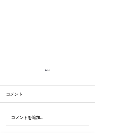
8月17日 大府市
8月18日 岡崎市
夏用ふとんレンタルご予約い
夏用ふとんレンタ
ただきました。ありがとうご
ただきました。あ
コメント
ざいます。愛知ふとんレンタ
ざいます。愛知ふ
ル ねむりや
ル ねむりや
コメントを追加…