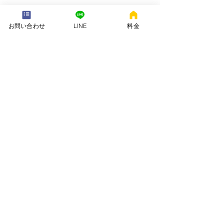
---配送地域---​
※長期レンタルは下記以外の地域も承ります
お問い合わせ
LINE
料金
岡崎市、安城市、西尾市、一色町、吉良町、刈谷市、碧南市、高浜
市、知立市、大府市​、半田市、阿久比町、東浦町、武豊町、豊明
市、（一部地域は2組からとなります）
長期レンタル、年末年始、GW、お盆
名古屋市、豊田市、常滑市、東海市、みよし市
会社名. ：株式会社 ねむりや
futon-rentaru
定休日 ：無休
営業時間：10：00〜16
：00
​住所. ：愛知県碧南市霞浦町4-2
​6
​特定商取引法に関する表示