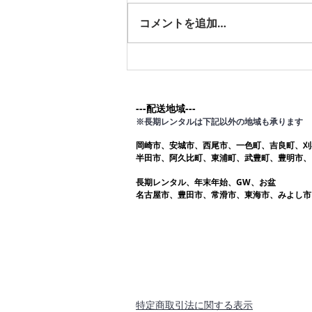
す。愛知ふとんレンタル ねむり
コメントを追加…
や
---配送地域---​
※長期レンタルは下記以外の地域も承ります
岡崎市、安城市、西尾市、一色町、吉良町、刈
半田市、阿久比町、東浦町、武豊町、豊明市、
長期レンタル、年末年始、GW、お盆
名古屋市、豊田市、常滑市、東海市、みよし市
​特定商取引法に関する表示