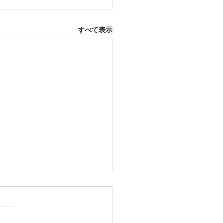
すべて表示
12日 大府市
ふとんレンタルご予約いただ
した。ありがとうございま