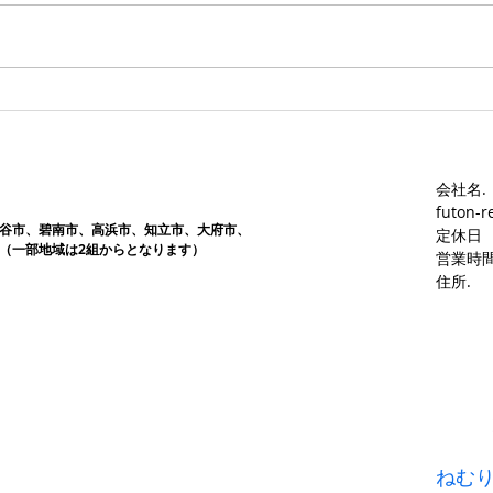
す。愛知ふとんレンタル ねむり
す。
や
や
会社名.
futon-r
谷市、碧南市、高浜市、知立市、大府市​、
定休日
（一部地域は2組からとなります）
営業時間
​住所.
ねむ