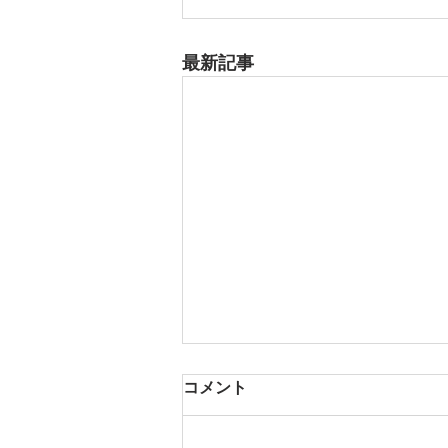
最新記事
8月17日 大府市
コメント
夏用ふとんレンタルご予約いただ
きました。ありがとうございま