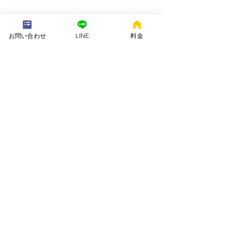
---配送地域---​
お問い合わせ
LINE
料金
※長期レンタルは下記以外の地域も承ります
岡崎市、安城市、西尾市、一色町、吉良町、刈谷市、碧南市、高浜
市、知立市、大府市​、半田市、阿久比町、東浦町、武豊町、豊明
市、（一部地域は2組からとなります）
長期レンタル、年末年始、GW、お盆
名古屋市、豊田市、常滑市、東海市、みよし市
会社名. ：株式会社 ねむりや
futon-rentaru
定休日 ：無休
営業時間：10：00〜16
：00
​住所. ：愛知県碧南市霞浦町4-2
​6
​特定商取引法に関する表示