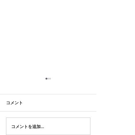
8月18日 岡崎市
8月12日 大府市
夏用ふとんレンタルご予約い
夏用ふとんレンタ
ただきました。ありがとうご
ただきました。あ
コメント
ざいます。愛知ふとんレンタ
ざいます。愛知ふ
ル ねむりや
ル ねむりや
コメントを追加…