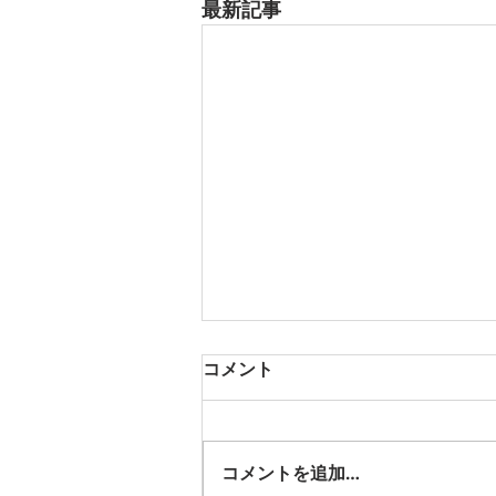
最新記事
8月17日 大府市
コメント
夏用ふとんレンタルご予約いただ
きました。ありがとうございま
す。愛知ふとんレンタル ねむり
コメントを追加…
や