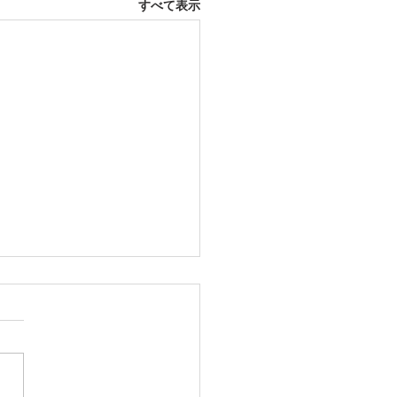
すべて表示
12日 大府市
ふとんレンタルご予約いただ
した。ありがとうございま
愛知ふとんレンタル ねむり