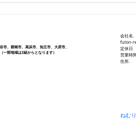
会社名.
futon-r
谷市、碧南市、高浜市、知立市、大府市​、
定休日
（一部地域は2組からとなります）
営業時間
​住所.
ねむ