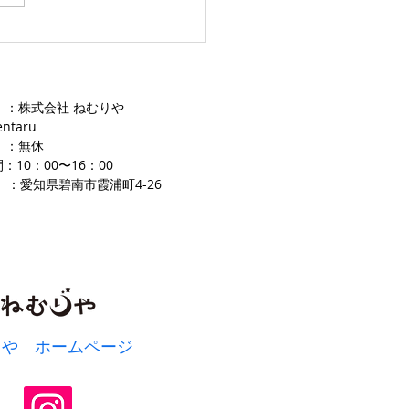
 ：株式会社 ねむりや
entaru
 ：無休
：10：00〜16
：00
 ：愛知県碧南市霞浦町4-2
​6
りや ホームページ