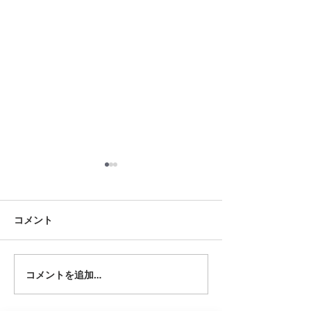
8月18日 岡崎市
8月12日 大府市
夏用ふとんレンタルご予約い
夏用ふとんレンタ
ただきました。ありがとうご
ただきました。あ
コメント
ざいます。愛知ふとんレンタ
ざいます。愛知ふ
ル ねむりや
ル ねむりや
コメントを追加…