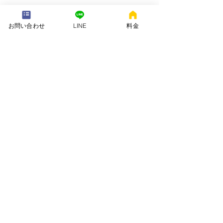
---配送地域---​
※長期レンタルは下記以外の地域も承ります
お問い合わせ
LINE
料金
岡崎市、安城市、西尾市、一色町、吉良町、刈谷市、碧南市、高浜
市、知立市、大府市​、半田市、阿久比町、東浦町、武豊町、豊明
市、（一部地域は2組からとなります）
長期レンタル、年末年始、GW、お盆
名古屋市、豊田市、常滑市、東海市、みよし市
会社名. ：株式会社 ねむりや
futon-rentaru
定休日 ：無休
営業時間：10：00〜16
：00
​住所. ：愛知県碧南市霞浦町4-2
​6
​特定商取引法に関する表示